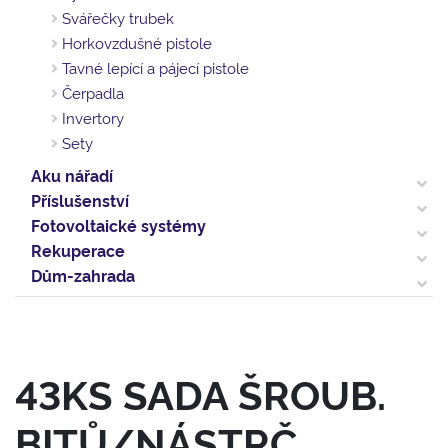
Svářečky trubek
Horkovzdušné pistole
Tavné lepící a pájecí pistole
Čerpadla
Invertory
Sety
Aku nářadí
Příslušenství
Fotovoltaické systémy
Rekuperace
Dům-zahrada
43KS SADA ŠROUB.
BITŮ/NÁSTRČ.