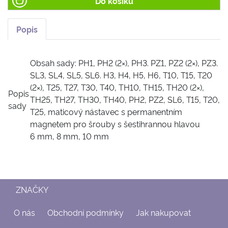
Do košíku
Popis
Obsah sady: PH1, PH2 (2×), PH3. PZ1, PZ2 (2×), PZ3.
SL3, SL4, SL5, SL6. H3, H4, H5, H6, T10, T15, T20
(2×), T25, T27, T30, T40, TH10, TH15, TH20 (2×),
Popis
TH25, TH27, TH30, TH40, PH2, PZ2, SL6, T15, T20,
sady
T25, maticový nástavec s permanentním
magnetem pro šrouby s šestihrannou hlavou
6 mm, 8 mm, 10 mm
ZNAČKY
O nás
Obchodní podmínky
Jak nakupovat