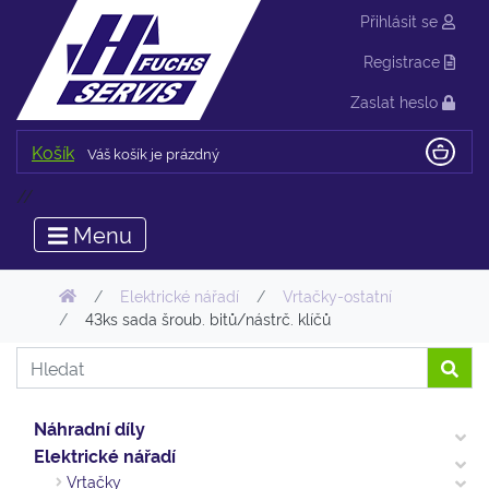
Přihlásit se
Registrace
Zaslat heslo
Košík
Váš košík je prázdný
//
Menu
Elektrické nářadí
Vrtačky-ostatní
43ks sada šroub. bitů/nástrč. klíčů
Náhradní díly
Elektrické nářadí
Vrtačky