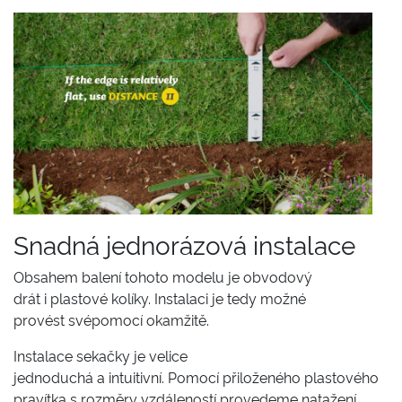
Snadná jednorázová instalace
Obsahem balení tohoto modelu je obvodový
drát i plastové kolíky. Instalaci je tedy možné
provést svépomocí okamžitě.
Instalace sekačky je velice
jednoduchá a intuitivní. Pomocí přiloženého plastového
pravítka s rozměry vzdáleností provedeme natažení