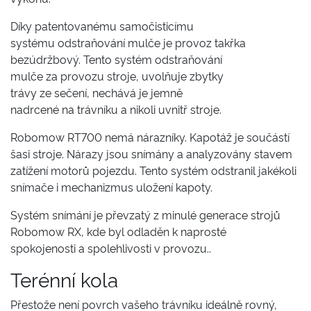
Díky patentovanému samočisticímu
systému odstraňování mulče je provoz takřka
bezúdržbový. Tento systém odstraňování
mulče za provozu stroje, uvolňuje zbytky
trávy ze sečení, nechává je jemně
nadrcené na trávníku a nikoli uvnitř stroje.
Robomow RT700 nemá nárazníky. Kapotáž je součástí
šasi stroje. Nárazy jsou snímány a analyzovány stavem
zatížení motorů pojezdu. Tento systém odstranil jakékoli
snímače i mechanizmus uložení kapoty.
Systém snímání je převzatý z minulé generace strojů
Robomow RX, kde byl odladěn k naprosté
spokojenosti a spolehlivosti v provozu..
Terénní kola
Přestože není povrch vašeho trávníku ideálně rovný,