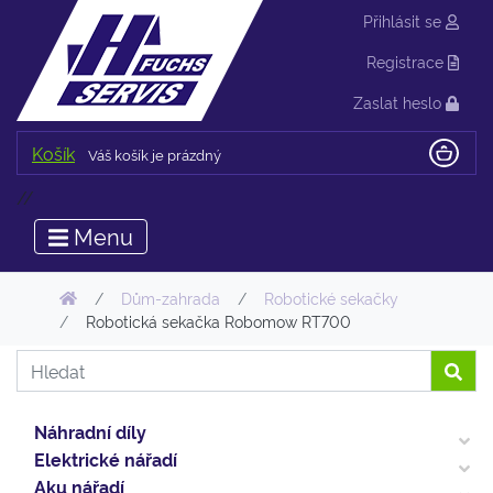
Přihlásit se
Registrace
Zaslat heslo
Košík
Váš košík je prázdný
//
Menu
Dům-zahrada
Robotické sekačky
Robotická sekačka Robomow RT700
Náhradní díly
Elektrické nářadí
Aku nářadí