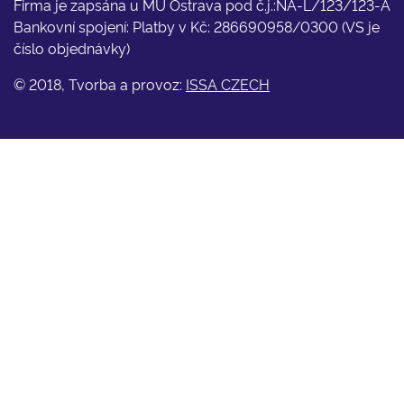
Firma je zapsána u MÚ Ostrava pod č.j.:NA-L/123/123-A
Bankovní spojení: Platby v Kč: 286690958/0300 (VS je
číslo objednávky)
© 2018, Tvorba a provoz:
ISSA CZECH