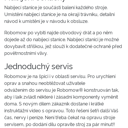
Nabíjecí stanice je součástí balení každého stroje.
Umístění nabíjecí stanice je na okraji trávníku, detailní
návod k umístění je v návodu k obsluze.
Robomow po vybití najde obvodový drát a po něm
dojede až do nabíjecí stanice. Nabíjecí stanici je možné
dovybavit stříškou, jež slouží k dodatečné ochraně před
povětrnostními vlivy.
Jednoduchý servis
Robomow je na špici i v oblasti servisu. Pro urychlení
oprav a snahou neobtěžovat uživatele
odvážením do servisu je Robomow® konstruován tak,
aby i laik zvládl některé i zásadní komponenty vyměnit
doma. S novým dílem zákazník dostane i krátké
instruktážní video s opravou. Toto řešení šetří další Váš
čas, nervy i peníze. Není třeba čekat na opravu stroje
servisem, po dodání dílu opravíte stroj za pár minut!!