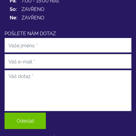
Pá:
7:00 - 15:00 hod.
So:
ZAVŘENO
Ne:
ZAVŘENO
POŠLETE NÁM DOTAZ
Odeslat