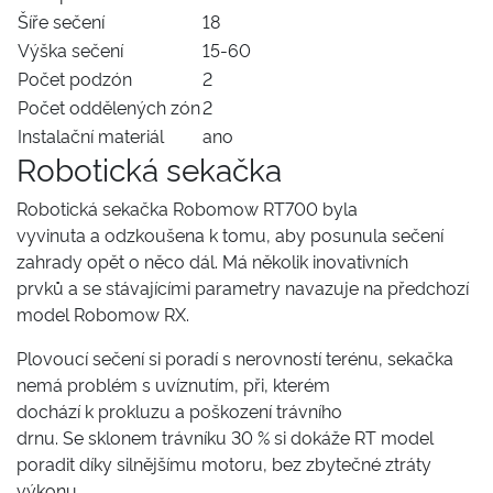
Šíře sečení
18
Výška sečení
15-60
Počet podzón
2
Počet oddělených zón
2
Instalační materiál
ano
Robotická sekačka
Robotická sekačka Robomow RT700 byla
vyvinuta a odzkoušena k tomu, aby posunula sečení
zahrady opět o něco dál. Má několik inovativních
prvků a se stávajícími parametry navazuje na předchozí
model Robomow RX.
Plovoucí sečení si poradí s nerovností terénu, sekačka
nemá problém s uvíznutím, při, kterém
dochází k prokluzu a poškození trávního
drnu. Se sklonem trávníku 30 % si dokáže RT model
poradit díky silnějšímu motoru, bez zbytečné ztráty
výkonu.